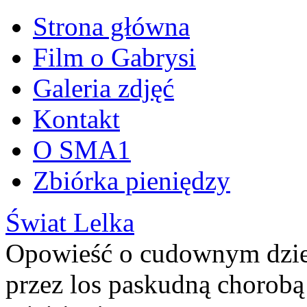
Omiń
Strona główna
treść
Film o Gabrysi
Galeria zdjęć
Kontakt
O SMA1
Zbiórka pieniędzy
Świat Lelka
Opowieść o cudownym dziec
przez los paskudną chorobą