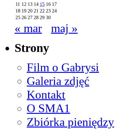
11
12
13
14
15
16
17
18
19
20
21
22
23
24
25
26
27
28
29
30
« mar
maj »
Strony
Film o Gabrysi
Galeria zdjęć
Kontakt
O SMA1
Zbiórka pieniędzy