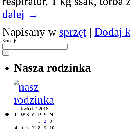
respirator, 1 kg ssak, torb
dalej
→
Napisany w
sprzęt
|
Dodaj 
Szukaj:
Nasza rodzinka
kwiecień 2016
P
W
Ś
C
P
S
N
1
2
3
4
5
6
7
8
9
10