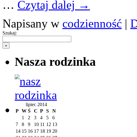
…
Czytaj dalej
→
Napisany w
codzienność
|
D
Szukaj:
Nasza rodzinka
lipiec 2014
P
W
Ś
C
P
S
N
1
2
3
4
5
6
7
8
9
10
11
12
13
14
15
16
17
18
19
20