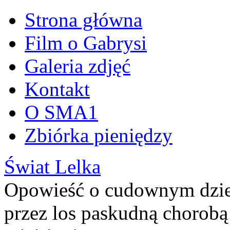
Omiń
Strona główna
treść
Film o Gabrysi
Galeria zdjęć
Kontakt
O SMA1
Zbiórka pieniędzy
Świat Lelka
Opowieść o cudownym dziec
przez los paskudną chorobą