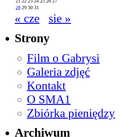
21
22
23
24
25
26
27
28
29
30
31
« cze
sie »
Strony
Film o Gabrysi
Galeria zdjęć
Kontakt
O SMA1
Zbiórka pieniędzy
Archiwum